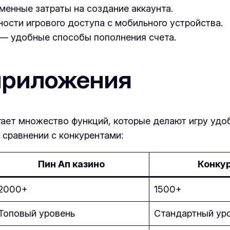
енные затраты на создание аккаунта.
ости игрового доступа с мобильного устройства.
— удобные способы пополнения счета.
приложения
ает множество функций, которые делают игру удоб
 сравнении с конкурентами:
Пин Ап казино
Конкур
2000+
1500+
Топовый уровень
Стандартный ур