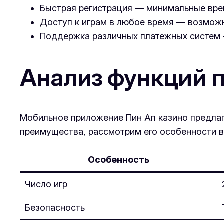
Быстрая регистрация — минимальные врем
Доступ к играм в любое время — возможн
Поддержка различных платежных систем 
Анализ функций 
Мобильное приложение Пин Ап казино предлаг
преимущества, рассмотрим его особенности в
Особенность
Число игр
Безопасность