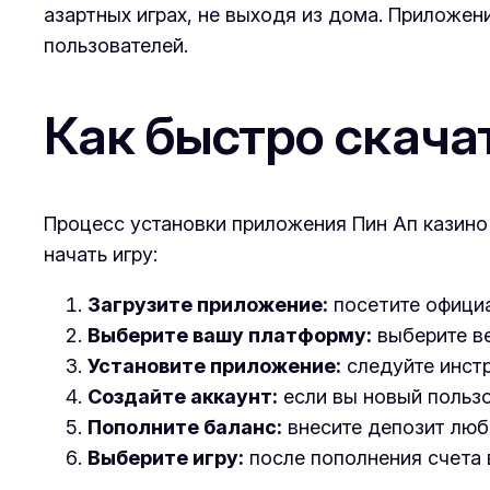
азартных играх, не выходя из дома. Приложен
пользователей.
Как быстро скачат
Процесс установки приложения Пин Ап казино 
начать игру:
Загрузите приложение:
посетите официа
Выберите вашу платформу:
выберите ве
Установите приложение:
следуйте инстр
Создайте аккаунт:
если вы новый пользо
Пополните баланс:
внесите депозит люб
Выберите игру:
после пополнения счета 