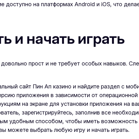
ие доступно на платформах Android и iOS, что дел
ь и начать играть
довольно прост и не требует особых навыков. Сле
льный сайт Пин Ап казино и найдите раздел с мо
рсию приложения в зависимости от операционной с
укциям на экране для установки приложения на ва
ватель, зарегистрируйтесь, заполнив все необходи
ым удобным способом, чтобы иметь возможность д
вы можете выбрать любую игру и начать играть.