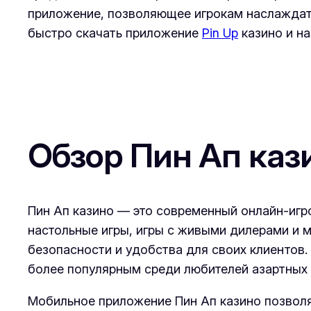
приложение, позволяющее игрокам наслаждать
быстро скачать приложение
Pin Up
казино и на
Обзор Пин Ап каз
Пин Ап казино — это современный онлайн-игр
настольные игры, игры с живыми дилерами и м
безопасности и удобства для своих клиентов
более популярным среди любителей азартных и
Мобильное приложение Пин Ап казино позволяе