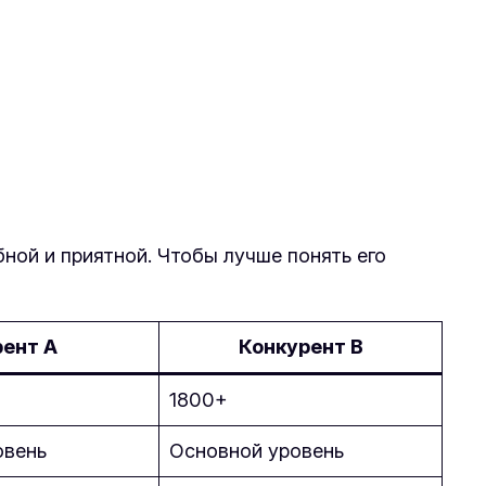
ной и приятной. Чтобы лучше понять его
ент A
Конкурент B
1800+
овень
Основной уровень