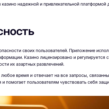
казино надежной и привлекательной платформой д
сность
опасности своих пользователей. Приложение испо
формации. Казино лицензировано и регулируется 
ости их азартных развлечений.
 любое время и отвечает на все запросы, связанны
 и помогает пользователям чувствовать себя защ