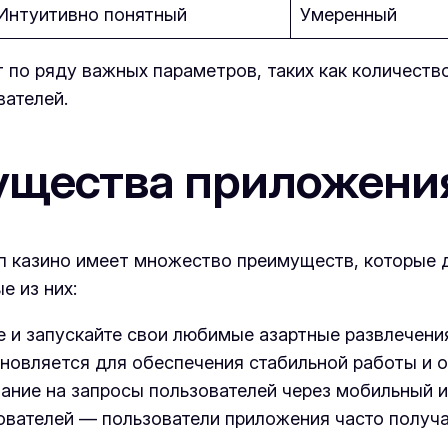
Интуитивно понятный
Умеренный
т по ряду важных параметров, таких как количество
вателей.
ущества приложени
п казино имеет множество преимуществ, которые 
е из них:
е и запускайте свои любимые азартные развлечени
новляется для обеспечения стабильной работы и о
ание на запросы пользователей через мобильный и
ователей — пользователи приложения часто получ