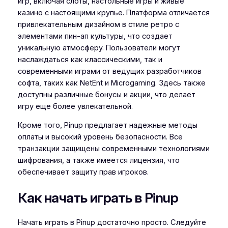
игр, включая слоты, настольные игры и живые
казино с настоящими крупье. Платформа отличается
привлекательным дизайном в стиле ретро с
элементами пин-ап культуры, что создает
уникальную атмосферу. Пользователи могут
наслаждаться как классическими, так и
современными играми от ведущих разработчиков
софта, таких как NetEnt и Microgaming. Здесь также
доступны различные бонусы и акции, что делает
игру еще более увлекательной.
Кроме того, Pinup предлагает надежные методы
оплаты и высокий уровень безопасности. Все
транзакции защищены современными технологиями
шифрования, а также имеется лицензия, что
обеспечивает защиту прав игроков.
Как начать играть в Pinup
Начать играть в Pinup достаточно просто. Следуйте