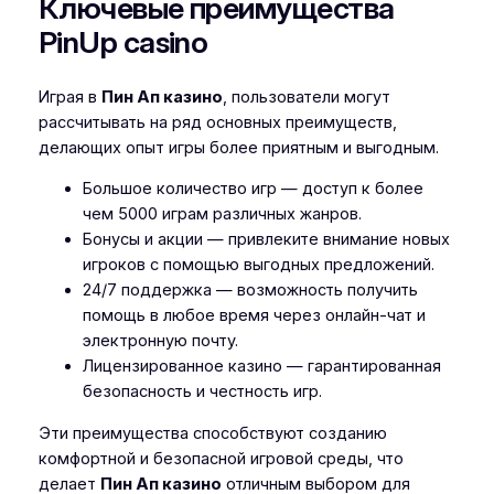
Ключевые преимущества
PinUp casino
Играя в
Пин Ап казино
, пользователи могут
рассчитывать на ряд основных преимуществ,
делающих опыт игры более приятным и выгодным.
Большое количество игр — доступ к более
чем 5000 играм различных жанров.
Бонусы и акции — привлеките внимание новых
игроков с помощью выгодных предложений.
24/7 поддержка — возможность получить
помощь в любое время через онлайн-чат и
электронную почту.
Лицензированное казино — гарантированная
безопасность и честность игр.
Эти преимущества способствуют созданию
комфортной и безопасной игровой среды, что
делает
Пин Ап казино
отличным выбором для