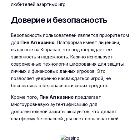
любителей азартных игр.
Доверие и безопасность
Безопасность пользователей является приоритетом
для
Пин Ап казино
. Платформа имеет лицензии,
выданные на Кюрасао, что подтверждает её
законность и надежность. Казино использует
современные технологии шифрования для защиты
личных и финансовых данных игроков. Это
позволяет уверенно наслаждаться игрой, не
беспокоясь о безопасности своих средств.
Кроме того,
Пин Ап казино
предлагает
многоуровневую аутентификацию для
дополнительной защиты аккаунтов, что делает
платформу безопасной для всех пользователей.