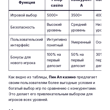
Функция
casino
A
B
Игровой выбор
5000+
3500+
4000+
Высокий
Средний
Низкий
Безопасность
уровень
уровень
уровен
Пользовательский
Интуитивно
Умеренный
Основн
интерфейс
понятный
100% на
50% на
30% на
Бонусы для
первый
первый
первый
нового игрока
депозит
депозит
депози
Как видно из таблицы,
Пин Ап казино
предлагает
своим пользователям более выгодные условия и
богатый выбор игр по сравнению с конкурентами.
Это делает его привлекательным выбором для
игроков всех уровней.