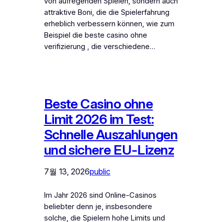
von aufregenden Spielen, sondern auch
attraktive Boni, die die Spielerfahrung
erheblich verbessern können, wie zum
Beispiel die beste casino ohne
verifizierung , die verschiedene…
Beste Casino ohne
Limit 2026 im Test:
Schnelle Auszahlungen
und sichere EU-Lizenz
7월 13, 2026
public
Im Jahr 2026 sind Online-Casinos
beliebter denn je, insbesondere
solche, die Spielern hohe Limits und