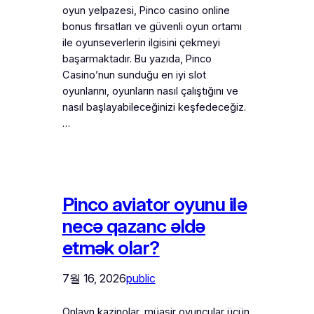
oyun yelpazesi, Pinco casino online
bonus fırsatları ve güvenli oyun ortamı
ile oyunseverlerin ilgisini çekmeyi
başarmaktadır. Bu yazıda, Pinco
Casino’nun sunduğu en iyi slot
oyunlarını, oyunların nasıl çalıştığını ve
nasıl başlayabileceğinizi keşfedeceğiz.
…
Pinco aviator oyunu ilə
necə qazanc əldə
etmək olar?
7월 16, 2026
public
Onlayn kazinolar, müasir oyunçular üçün