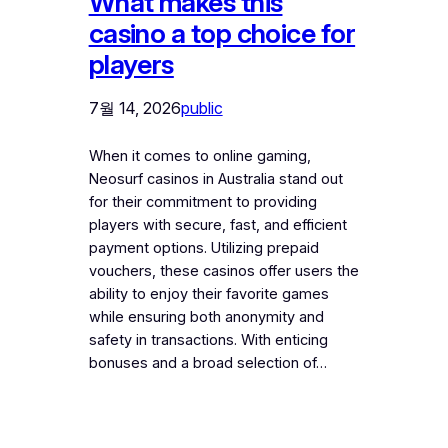
What makes this
casino a top choice for
players
7월 14, 2026
public
When it comes to online gaming,
Neosurf casinos in Australia stand out
for their commitment to providing
players with secure, fast, and efficient
payment options. Utilizing prepaid
vouchers, these casinos offer users the
ability to enjoy their favorite games
while ensuring both anonymity and
safety in transactions. With enticing
bonuses and a broad selection of…