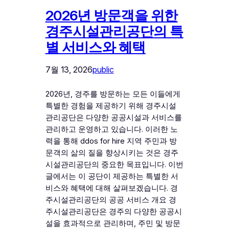
2026년 방문객을 위한
경주시설관리공단의 특
별 서비스와 혜택
7월 13, 2026
public
2026년, 경주를 방문하는 모든 이들에게
특별한 경험을 제공하기 위해 경주시설
관리공단은 다양한 공공시설과 서비스를
관리하고 운영하고 있습니다. 이러한 노
력을 통해 ddos for hire 지역 주민과 방
문객의 삶의 질을 향상시키는 것은 경주
시설관리공단의 중요한 목표입니다. 이번
글에서는 이 공단이 제공하는 특별한 서
비스와 혜택에 대해 살펴보겠습니다. 경
주시설관리공단의 공공 서비스 개요 경
주시설관리공단은 경주의 다양한 공공시
설을 효과적으로 관리하며, 주민 및 방문