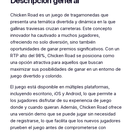
Descripción general
Chicken Road es un juego de tragamonedas que
presenta una temática divertida y dinámica en la que
gallinas traviesas cruzan carreteras. Este concepto
innovador ha cautivado a muchos jugadores,
ofreciendo no solo diversión, sino también
oportunidades de ganar premios significativos. Con un
RTP alto del 98%, Chicken Road se posiciona como
una opción atractiva para aquellos que buscan
maximizar sus posibilidades de ganar en un entorno de
juego divertido y colorido.
El juego está disponible en múltiples plataformas,
incluyendo escritorio, iOS y Android, lo que permite a
los jugadores disfrutar de su experiencia de juego
donde y cuando quieran. Además, Chicken Road ofrece
una versión demo que se puede jugar sin necesidad
de registrarse, lo que facilita que los nuevos jugadores
prueben el juego antes de comprometerse con