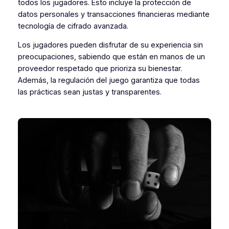
todos los jugadores. Esto incluye la protección de
datos personales y transacciones financieras mediante
tecnología de cifrado avanzada.
Los jugadores pueden disfrutar de su experiencia sin
preocupaciones, sabiendo que están en manos de un
proveedor respetado que prioriza su bienestar.
Además, la regulación del juego garantiza que todas
las prácticas sean justas y transparentes.