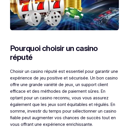
Pourquoi choisir un casino
réputé
Choisir un casino réputé est essentiel pour garantir une
expérience de jeu positive et sécurisée. Un bon casino
offre une grande variété de jeux, un support client
efficace et des méthodes de paiement sûres. En
optant pour un casino reconnu, vous vous assurez
également que les jeux sont équitables et régulés. En
somme, investir du temps pour sélectionner un casino
fiable peut augmenter vos chances de succès tout en
vous offrant une expérience enrichissante.