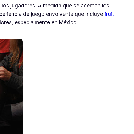
e los jugadores. A medida que se acercan los
xperiencia de juego envolvente que incluye
fruit
dores, especialmente en México.