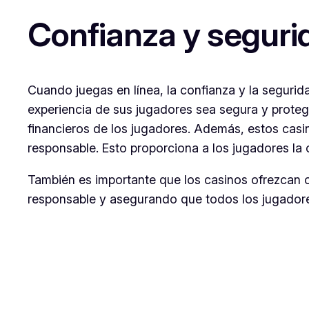
Confianza y seguri
Cuando juegas en línea, la confianza y la segurid
experiencia de sus jugadores sea segura y proteg
financieros de los jugadores. Además, estos casi
responsable. Esto proporciona a los jugadores la 
También es importante que los casinos ofrezcan o
responsable y asegurando que todos los jugadore