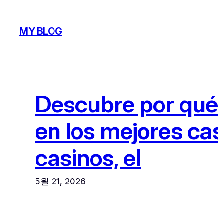
콘
텐
MY BLOG
츠
로
바
로
가
Descubre por qué e
기
en los mejores ca
casinos, el
5월 21, 2026