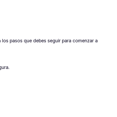
tan los pasos que debes seguir para comenzar a
gura.