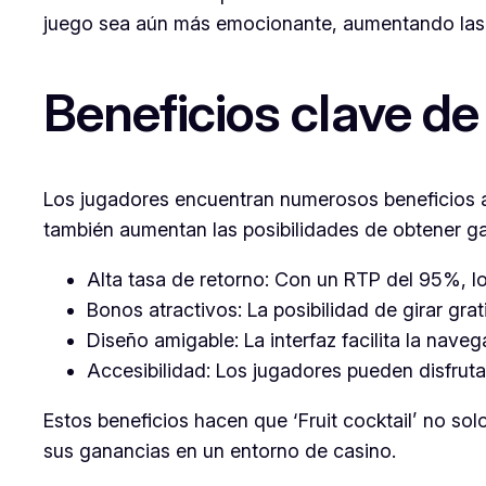
juego sea aún más emocionante, aumentando las 
Beneficios clave de 
Los jugadores encuentran numerosos beneficios al e
también aumentan las posibilidades de obtener g
Alta tasa de retorno: Con un RTP del 95%, l
Bonos atractivos: La posibilidad de girar gra
Diseño amigable: La interfaz facilita la naveg
Accesibilidad: Los jugadores pueden disfrutar
Estos beneficios hacen que ‘Fruit cocktail’ no so
sus ganancias en un entorno de casino.