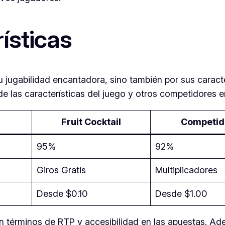
rísticas
su jugabilidad encantadora, sino también por sus caract
e las características del juego y otros competidores 
Fruit Cocktail
Competid
95%
92%
Giros Gratis
Multiplicadores
Desde $0.10
Desde $1.00
 en términos de RTP y accesibilidad en las apuestas. A