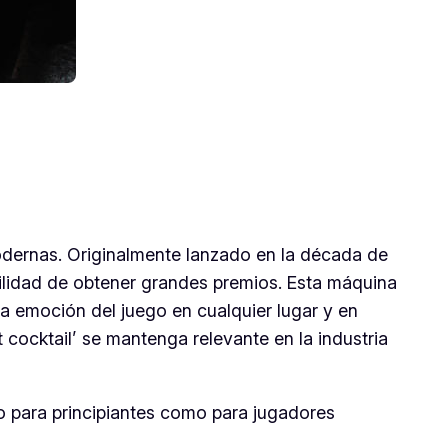
odernas. Originalmente lanzado en la década de
bilidad de obtener grandes premios. Esta máquina
la emoción del juego en cualquier lugar y en
cocktail’ se mantenga relevante en la industria
to para principiantes como para jugadores