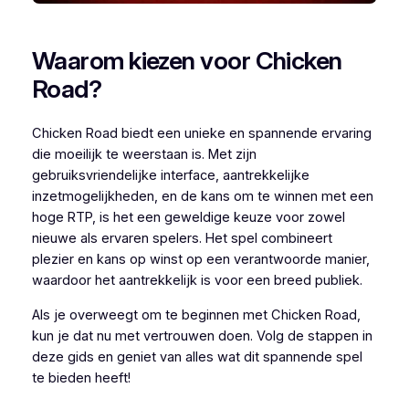
Waarom kiezen voor Chicken
Road?
Chicken Road biedt een unieke en spannende ervaring
die moeilijk te weerstaan is. Met zijn
gebruiksvriendelijke interface, aantrekkelijke
inzetmogelijkheden, en de kans om te winnen met een
hoge RTP, is het een geweldige keuze voor zowel
nieuwe als ervaren spelers. Het spel combineert
plezier en kans op winst op een verantwoorde manier,
waardoor het aantrekkelijk is voor een breed publiek.
Als je overweegt om te beginnen met Chicken Road,
kun je dat nu met vertrouwen doen. Volg de stappen in
deze gids en geniet van alles wat dit spannende spel
te bieden heeft!