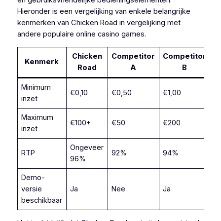
Hieronder is een vergelijking van enkele belangrijke
kenmerken van Chicken Road in vergelijking met
andere populaire online casino games.
Chicken
Competitor
Competitor
Kenmerk
Road
A
B
Minimum
€0,10
€0,50
€1,00
inzet
Maximum
€100+
€50
€200
inzet
Ongeveer
RTP
92%
94%
96%
Demo-
versie
Ja
Nee
Ja
beschikbaar