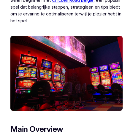
willen beginnen met
Chicken Road België
, een populair
spel dat belangrijke stappen, strategieën en tips biedt
om je ervaring te optimaliseren terwijl je plezier hebt in
het spel.
Main Overview