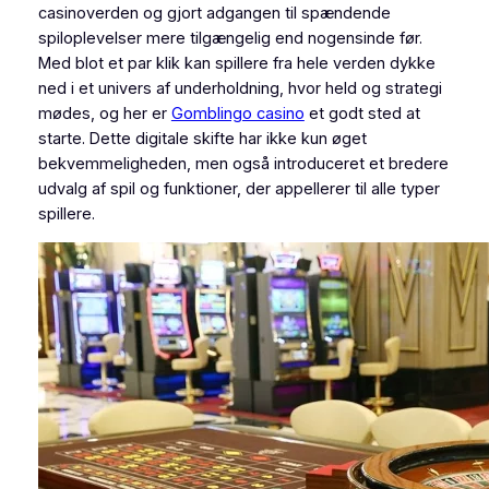
casinoverden og gjort adgangen til spændende
spiloplevelser mere tilgængelig end nogensinde før.
Med blot et par klik kan spillere fra hele verden dykke
ned i et univers af underholdning, hvor held og strategi
mødes, og her er
Gomblingo casino
et godt sted at
starte. Dette digitale skifte har ikke kun øget
bekvemmeligheden, men også introduceret et bredere
udvalg af spil og funktioner, der appellerer til alle typer
spillere.