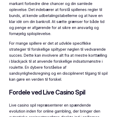
markant forbedre dine chancer og din samlede
oplevelse. Det indebærer at forstå spillenes regler til
bunds, at kende udbetalingstabellerne og at have en
klar idé om din bankroll. At sætte grænser for både tid
og penge er afgørende for at sikre en ansvarlig og
fornøjelig spiloplevelse.
For mange spillere er det at udvikle specifikke
strategier til forskellige spiltyper nøglen til vedvarende
succes. Dette kan involvere alt fra at mestre korttælling
i blackjack til at anvende forskellige indsatsmønstre i
roulette. En dybere forståelse af
sandsynlighedsregning og en disciplineret tilgang til spil
kan gøre en verden til forskel.
Fordele ved Live Casino Spil
Live casino spil repræsenterer en spændende
evolution inden for online gambling, der bringer den