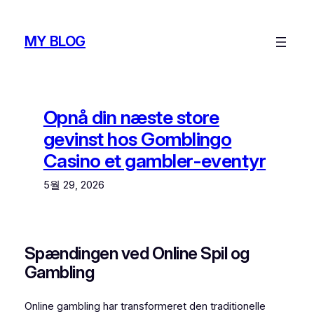
콘
텐
MY BLOG
츠
로
바
로
가
Opnå din næste store
기
gevinst hos Gomblingo
Casino et gambler-eventyr
5월 29, 2026
Spændingen ved Online Spil og
Gambling
Online gambling har transformeret den traditionelle