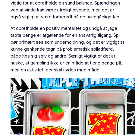
vigtig for at opretholde en sund balance. Spændingen
ved at vinde kan være utroligt givende, men det er
også vigtigt at være forberedt på de uundgåelige tab.
At opretholde en positiv mentalitet og undgå at jage
tabte penge er afgørende for en ansvarlig tilgang. Spil
bør primært ses som underholdning, og det er vigtigt at
kunne genkende tegn på problematisk spiladfærd,
både hos sig selv og andre. Særligt vigtigt er det at
huske, at gambling ikke er en måde at tjene penge på,
men en aktivitet, der skal nydes med måde.