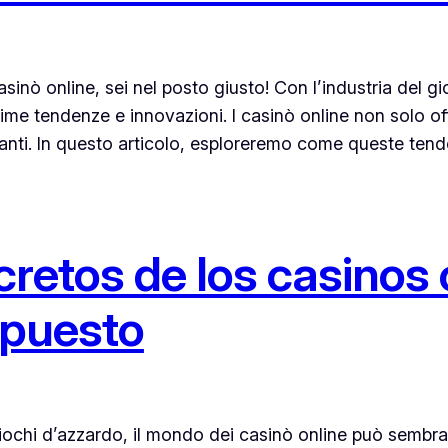
asinò online, sei nel posto giusto! Con l’industria del 
time tendenze e innovazioni. I casinò online non solo o
ttanti. In questo articolo, esploreremo come queste ten
retos de los casinos 
upuesto
 giochi d’azzardo, il mondo dei casinò online può sembr