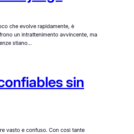
gioco che evolve rapidamente, è
ffrono un intrattenimento avvincente, ma
denze stiano…
confiables sin
are vasto e confuso. Con così tante