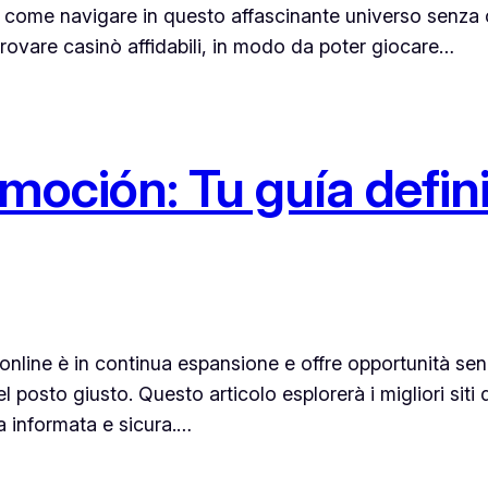
re come navigare in questo affascinante universo senza
r trovare casinò affidabili, in modo da poter giocare…
oción: Tu guía definit
online è in continua espansione e offre opportunità senz
posto giusto. Questo articolo esplorerà i migliori siti di 
a informata e sicura.…