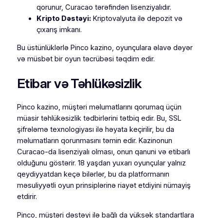
qorunur, Curacao tərəfindən lisenziyalıdır.
Kripto Dəstəyi:
Kriptovalyuta ilə depozit və
çıxarış imkanı.
Bu üstünlüklərlə Pinco kazino, oyunçulara əlavə dəyər
və müsbət bir oyun təcrübəsi təqdim edir.
Etibar və Təhlükəsizlik
Pinco kazino, müştəri məlumatlarını qorumaq üçün
müasir təhlükəsizlik tədbirlərini tətbiq edir. Bu, SSL
şifrələmə texnologiyası ilə həyata keçirilir, bu da
məlumatların qorunmasını təmin edir. Kazinonun
Curacao-da lisenziyalı olması, onun qanuni və etibarlı
olduğunu göstərir. 18 yaşdan yuxarı oyunçular yalnız
qeydiyyatdan keçə bilərlər, bu da platformanın
məsuliyyətli oyun prinsiplərinə riayət etdiyini nümayiş
etdirir.
Pinco, müştəri dəstəyi ilə bağlı da yüksək standartlara