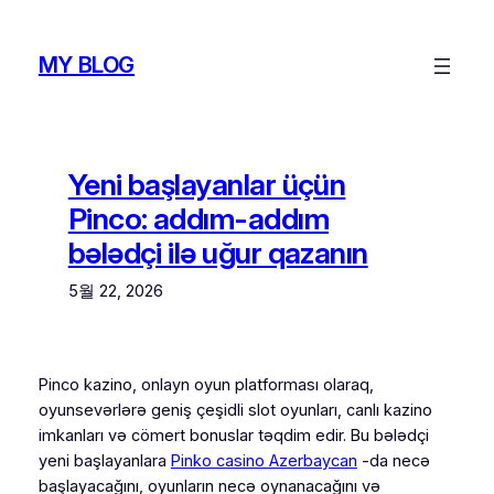
콘
텐
MY BLOG
츠
로
바
로
가
Yeni başlayanlar üçün
기
Pinco: addım-addım
bələdçi ilə uğur qazanın
5월 22, 2026
Pinco kazino, onlayn oyun platforması olaraq,
oyunsevərlərə geniş çeşidli slot oyunları, canlı kazino
imkanları və cömert bonuslar təqdim edir. Bu bələdçi
yeni başlayanlara
Pinko casino Azerbaycan
-da necə
başlayacağını, oyunların necə oynanacağını və