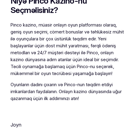
Niyə Pinco Kazino-nu
Seçməlisiniz?
Pinco kazino, müasir onlayn oyun platforması olaraq,
geniş oyun seçimi, cömert bonuslar və təhlükəsiz mühit
ilə oyunçulara bir çox üstünlük təqdim edir. Yeni
başlayanlar üçün dost mühit yaratması, fərqli ödəniş
metodları və 24/7 müştəri dəstəyi ilə Pinco, onlayn
kazino dünyasına adım atanlar üçün ideal bir seçimdir.
Təcili oynamağa başlamaq üçün Pinco-nu seçərək,
mükəmməl bir oyun təcrübəsi yaşamağa başlayın!
Oyunların dadını çıxarın və Pinco-nun təqdim etdiyi
imkanlardan faydalanın. Onlayn kazino dünyasında uğur
qazanmaq üçün ilk addımınızı atın!
Joyn