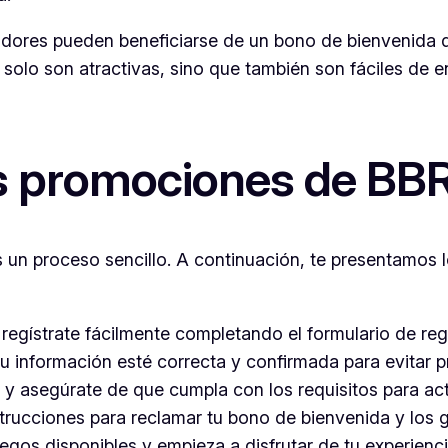
ugadores pueden beneficiarse de un bono de bienvenida
solo son atractivas, sino que también son fáciles de e
s promociones de BB
n proceso sencillo. A continuación, te presentamos l
 regístrate fácilmente completando el formulario de regi
 información esté correcta y confirmada para evitar p
 y asegúrate de que cumpla con los requisitos para act
trucciones para reclamar tu bono de bienvenida y los gi
egos disponibles y empieza a disfrutar de tu experienc