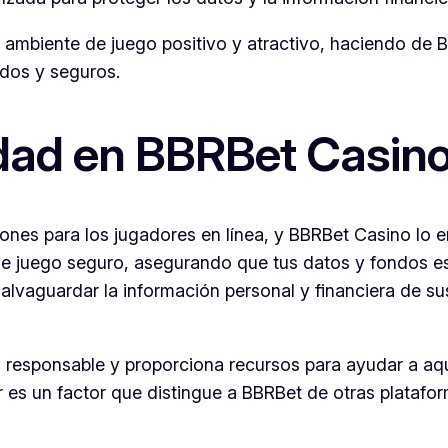
 ambiente de juego positivo y atractivo, haciendo de B
ados y seguros.
idad en BBRBet Casin
iones para los jugadores en línea, y BBRBet Casino lo 
 de juego seguro, asegurando que tus datos y fondos e
alvaguardar la información personal y financiera de sus 
esponsable y proporciona recursos para ayudar a aque
r es un factor que distingue a BBRBet de otras platafor