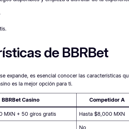
.
is.
rísticas de BBRBet
 se expande, es esencial conocer las características 
sino es la mejor opción para ti.
BBRBet Casino
Competidor A
0 MXN + 50 giros gratis
Hasta $8,000 MXN
No