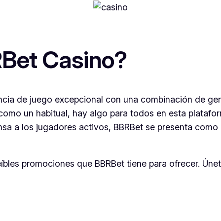
RBet Casino?
encia de juego excepcional con una combinación de ge
 como un habitual, hay algo para todos en esta plata
sa a los jugadores activos, BBRBet se presenta como 
eíbles promociones que BBRBet tiene para ofrecer. Únet