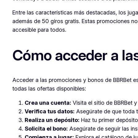
Entre las características más destacadas, los j
además de 50 giros gratis. Estas promociones no 
accesible para todos.
Cómo acceder a la
Acceder a las promociones y bonos de BBRBet es u
todas las ofertas disponibles:
Crea una cuenta:
Visita el sitio de BBRBet y
Verifica tus datos:
Asegúrate de que toda tu
Realiza un depósito:
Haz tu primer depósito
Solicita el bono:
Asegúrate de seguir las ins
Comienza a jugar:
Explora el catálogo de ju