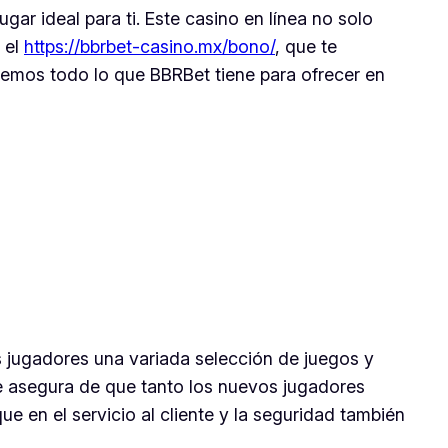
r ideal para ti. Este casino en línea no solo
 el
https://bbrbet-casino.mx/bono/
, que te
aremos todo lo que BBRBet tiene para ofrecer en
 jugadores una variada selección de juegos y
e asegura de que tanto los nuevos jugadores
e en el servicio al cliente y la seguridad también