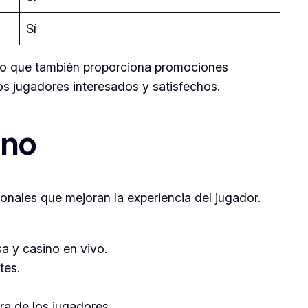
Sí
ino que también proporciona promociones
os jugadores interesados y satisfechos.
ino
onales que mejoran la experiencia del jugador.
 y casino en vivo.
tes.
ra de los jugadores.