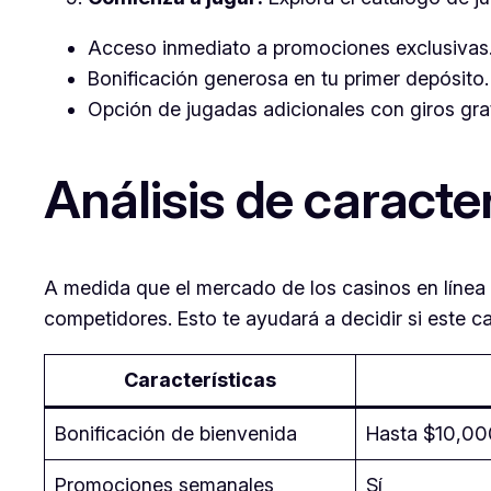
Acceso inmediato a promociones exclusivas
Bonificación generosa en tu primer depósito.
Opción de jugadas adicionales con giros grat
Análisis de caracte
A medida que el mercado de los casinos en línea
competidores. Esto te ayudará a decidir si este ca
Características
Bonificación de bienvenida
Hasta $10,00
Promociones semanales
Sí