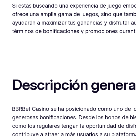
Si estás buscando una experiencia de juego emocio
ofrece una amplia gama de juegos, sino que tam
ayudarán a maximizar tus ganancias y disfrutar a
términos de bonificaciones y promociones durant
Descripción genera
BBRBet Casino se ha posicionado como uno de los
generosas bonificaciones. Desde los bonos de bi
como los regulares tengan la oportunidad de disfru
contribuye a atraer a más usuarios a su plataform