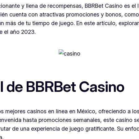
nante y llena de recompensas, BBRBet Casino es el luga
bién cuenta con atractivas promociones y bonos, como
ún más de tu tiempo de juego. En este artículo, explor
e el año 2023.
l de BBRBet Casino
 mejores casinos en línea en México, ofreciendo a los
envenida hasta promociones semanales, este casino s
tar de una experiencia de juego gratificante. Su enfoqu
a.