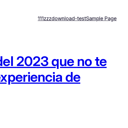
111zzz
download-test
Sample Page
el 2023 que no te
xperiencia de