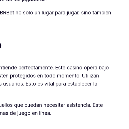
BRBet no solo un lugar para jugar, sino también
o
entiende perfectamente. Este casino opera bajo
stén protegidos en todo momento. Utilizan
usuarios. Esto es vital para establecer la
llos que puedan necesitar asistencia. Este
mas de juego en línea.