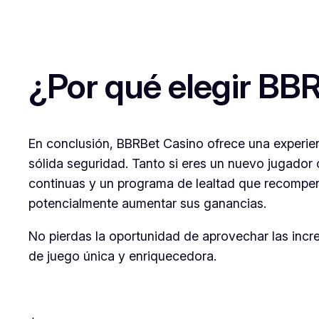
¿Por qué elegir BB
En conclusión, BBRBet Casino ofrece una experi
sólida seguridad. Tanto si eres un nuevo jugador
continuas y un programa de lealtad que recompen
potencialmente aumentar sus ganancias.
No pierdas la oportunidad de aprovechar las incr
de juego única y enriquecedora.