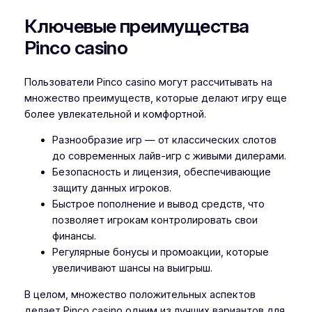
Ключевые преимущества
Pinco casino
Пользователи Pinco casino могут рассчитывать на
множество преимуществ, которые делают игру еще
более увлекательной и комфортной.
Разнообразие игр — от классических слотов
до современных лайв-игр с живыми дилерами.
Безопасность и лицензия, обеспечивающие
защиту данных игроков.
Быстрое пополнение и вывод средств, что
позволяет игрокам контролировать свои
финансы.
Регулярные бонусы и промоакции, которые
увеличивают шансы на выигрыш.
В целом, множество положительных аспектов
делает Pinco casino одним из лучших вариантов для