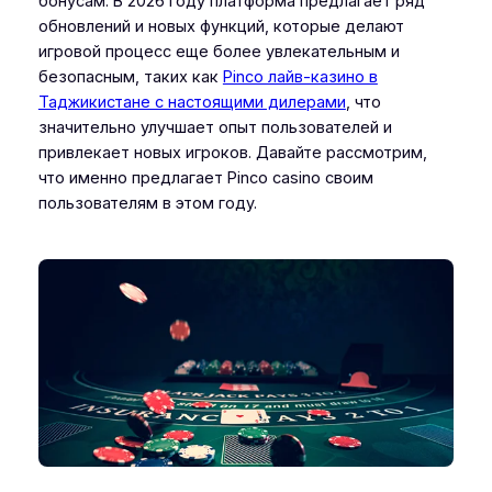
бонусам. В 2026 году платформа предлагает ряд
обновлений и новых функций, которые делают
игровой процесс еще более увлекательным и
безопасным, таких как
Pinco лайв-казино в
Таджикистане с настоящими дилерами
, что
значительно улучшает опыт пользователей и
привлекает новых игроков. Давайте рассмотрим,
что именно предлагает Pinco casino своим
пользователям в этом году.