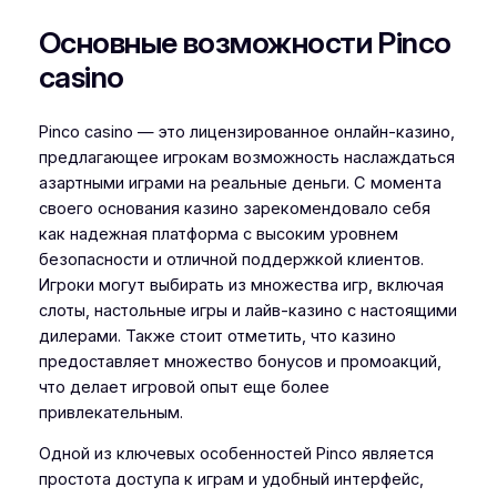
Основные возможности Pinco
casino
Pinco casino — это лицензированное онлайн-казино,
предлагающее игрокам возможность наслаждаться
азартными играми на реальные деньги. С момента
своего основания казино зарекомендовало себя
как надежная платформа с высоким уровнем
безопасности и отличной поддержкой клиентов.
Игроки могут выбирать из множества игр, включая
слоты, настольные игры и лайв-казино с настоящими
дилерами. Также стоит отметить, что казино
предоставляет множество бонусов и промоакций,
что делает игровой опыт еще более
привлекательным.
Одной из ключевых особенностей Pinco является
простота доступа к играм и удобный интерфейс,