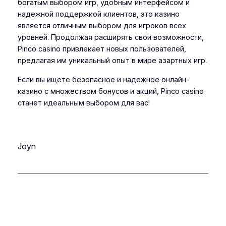
богатым выбором игр, удобным интерфейсом и
надежной поддержкой клиентов, это казино
является отличным выбором для игроков всех
уровней. Продолжая расширять свои возможности,
Pinco casino привлекает новых пользователей,
предлагая им уникальный опыт в мире азартных игр.
Если вы ищете безопасное и надежное онлайн-
казино с множеством бонусов и акций, Pinco casino
станет идеальным выбором для вас!
Joyn