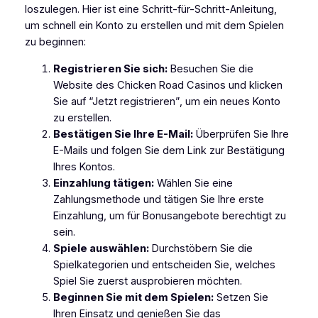
loszulegen. Hier ist eine Schritt-für-Schritt-Anleitung,
um schnell ein Konto zu erstellen und mit dem Spielen
zu beginnen:
Registrieren Sie sich:
Besuchen Sie die
Website des Chicken Road Casinos und klicken
Sie auf “Jetzt registrieren”, um ein neues Konto
zu erstellen.
Bestätigen Sie Ihre E-Mail:
Überprüfen Sie Ihre
E-Mails und folgen Sie dem Link zur Bestätigung
Ihres Kontos.
Einzahlung tätigen:
Wählen Sie eine
Zahlungsmethode und tätigen Sie Ihre erste
Einzahlung, um für Bonusangebote berechtigt zu
sein.
Spiele auswählen:
Durchstöbern Sie die
Spielkategorien und entscheiden Sie, welches
Spiel Sie zuerst ausprobieren möchten.
Beginnen Sie mit dem Spielen:
Setzen Sie
Ihren Einsatz und genießen Sie das