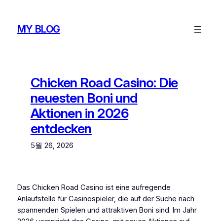
콘
텐
MY BLOG
츠
로
바
로
가
Chicken Road Casino: Die
기
neuesten Boni und
Aktionen in 2026
entdecken
5월 26, 2026
Das Chicken Road Casino ist eine aufregende
Anlaufstelle für Casinospieler, die auf der Suche nach
spannenden Spielen und attraktiven Boni sind. Im Jahr