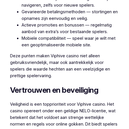
navigeren, zelfs voor nieuwe spelers.
Gevarieerde betalingsmethoden — stortingen en
opnames zijn eenvoudig en veilig.
Actieve promoties en bonussen — regelmatig
aanbod van extra’s voor bestaande spelers.
Mobiele compatibiliteit — speel waar je wilt met
een geoptimaliseerde mobiele site.
Deze punten maken Viphive casino niet alleen
gebruiksvriendelijk, maar ook aantrekkelijk voor
spelers die waarde hechten aan een veelzijdige en
prettige spelervaring.
Vertrouwen en beveiliging
Veiligheid is een topprioriteit voor Viphive casino. Het
casino opereert onder een geldige NELO-licentie, wat
betekent dat het voldoet aan strenge wettelijke
normen en regels voor online gokken. Dit biedt spelers