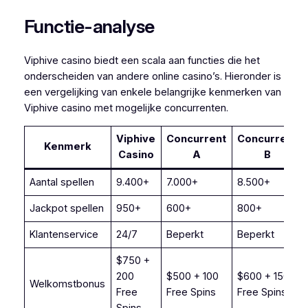
Functie-analyse
Viphive casino biedt een scala aan functies die het
onderscheiden van andere online casino’s. Hieronder is
een vergelijking van enkele belangrijke kenmerken van
Viphive casino met mogelijke concurrenten.
Viphive
Concurrent
Concurrent
Kenmerk
Casino
A
B
Aantal spellen
9.400+
7.000+
8.500+
Jackpot spellen
950+
600+
800+
Klantenservice
24/7
Beperkt
Beperkt
$750 +
200
$500 + 100
$600 + 150
Welkomstbonus
Free
Free Spins
Free Spins