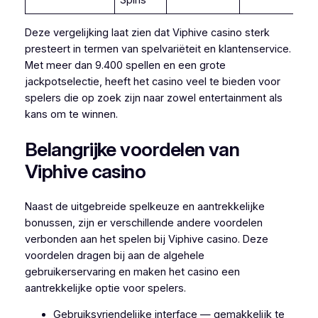
Spins
Deze vergelijking laat zien dat Viphive casino sterk
presteert in termen van spelvariëteit en klantenservice.
Met meer dan 9.400 spellen en een grote
jackpotselectie, heeft het casino veel te bieden voor
spelers die op zoek zijn naar zowel entertainment als
kans om te winnen.
Belangrijke voordelen van
Viphive casino
Naast de uitgebreide spelkeuze en aantrekkelijke
bonussen, zijn er verschillende andere voordelen
verbonden aan het spelen bij Viphive casino. Deze
voordelen dragen bij aan de algehele
gebruikerservaring en maken het casino een
aantrekkelijke optie voor spelers.
Gebruiksvriendelijke interface — gemakkelijk te