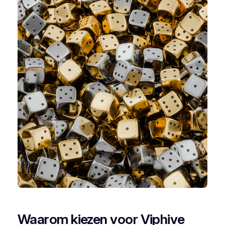
Waarom kiezen voor Viphive