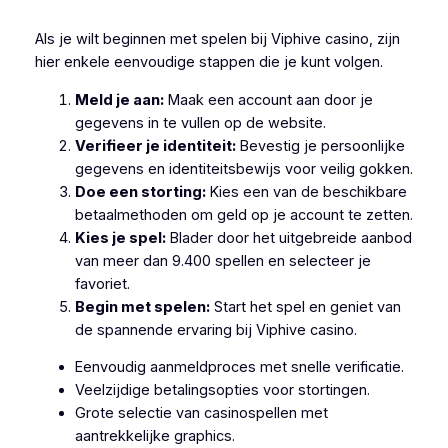
Als je wilt beginnen met spelen bij Viphive casino, zijn
hier enkele eenvoudige stappen die je kunt volgen.
Meld je aan:
Maak een account aan door je
gegevens in te vullen op de website.
Verifieer je identiteit:
Bevestig je persoonlijke
gegevens en identiteitsbewijs voor veilig gokken.
Doe een storting:
Kies een van de beschikbare
betaalmethoden om geld op je account te zetten.
Kies je spel:
Blader door het uitgebreide aanbod
van meer dan 9.400 spellen en selecteer je
favoriet.
Begin met spelen:
Start het spel en geniet van
de spannende ervaring bij Viphive casino.
Eenvoudig aanmeldproces met snelle verificatie.
Veelzijdige betalingsopties voor stortingen.
Grote selectie van casinospellen met
aantrekkelijke graphics.