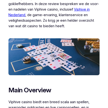
gokliefhebbers. In deze review bespreken we de voor-
en nadelen van Viphive casino, inclusief
Viphive in
Nederland
, de game-ervaring, klantenservice en
veiligheidsaspecten. Zo krijg je een helder overzicht
van wat dit casino te bieden heeft.
Main Overview
Viphive casino biedt een breed scala aan spellen,
waaronder gokkasten en live casinospellen, en is