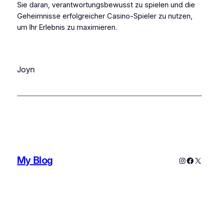
Sie daran, verantwortungsbewusst zu spielen und die
Geheimnisse erfolgreicher Casino-Spieler zu nutzen,
um Ihr Erlebnis zu maximieren.
Joyn
My Blog
Instagram
Faceboo
X