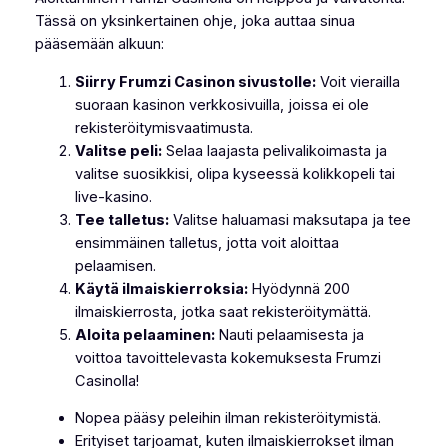
Tässä on yksinkertainen ohje, joka auttaa sinua
pääsemään alkuun:
Siirry Frumzi Casinon sivustolle:
Voit vierailla
suoraan kasinon verkkosivuilla, joissa ei ole
rekisteröitymisvaatimusta.
Valitse peli:
Selaa laajasta pelivalikoimasta ja
valitse suosikkisi, olipa kyseessä kolikkopeli tai
live-kasino.
Tee talletus:
Valitse haluamasi maksutapa ja tee
ensimmäinen talletus, jotta voit aloittaa
pelaamisen.
Käytä ilmaiskierroksia:
Hyödynnä 200
ilmaiskierrosta, jotka saat rekisteröitymättä.
Aloita pelaaminen:
Nauti pelaamisesta ja
voittoa tavoittelevasta kokemuksesta Frumzi
Casinolla!
Nopea pääsy peleihin ilman rekisteröitymistä.
Erityiset tarjoamat, kuten ilmaiskierrokset ilman