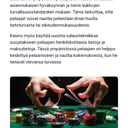
asianmukaisen hyväksynnän ja toimii tiukkojen
turvallisuusstandardien mukaan. Tämä tarkoittaa, että
pelaajat voivat nauttia peleistään ilman huolta
tietoturvasta tai oikeudenmukaisuudesta.
Kasino myös käyttää uusinta salaustekniikkaa
suojatakseen pelaajien henkilökohtaisia tietoja ja
maksutietoja. Tässä ympäristössä pelaajien on helppo
keskittyä pelaamiseen ja nauttia kokemuksesta, kun he
tietävät olevansa turvassa.