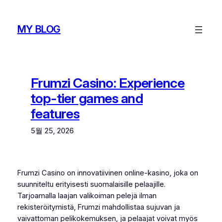
콘
텐
MY BLOG
츠
로
바
로
가
Frumzi Casino: Experience
기
top-tier games and
features
5월 25, 2026
Frumzi Casino on innovatiivinen online-kasino, joka on
suunniteltu erityisesti suomalaisille pelaajille.
Tarjoamalla laajan valikoiman pelejä ilman
rekisteröitymistä, Frumzi mahdollistaa sujuvan ja
vaivattoman pelikokemuksen, ja pelaajat voivat myös