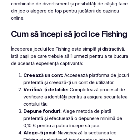
combinație de divertisment și posibilități de câștig face
din joc o alegere de top pentru jucătorii de cazinou
online.
Cum să începi să joci Ice Fishing
Începerea jocului Ice Fishing este simplă și distractivă.
Iată pașii pe care trebuie să îi urmezi pentru a te bucura
de această experiență captivantă:
Creează un cont:
Accesează platforma de jocuri
preferată și creează-ți un cont de utilizator.
Verifică-ți detaliile:
Completează procesul de
verificare a identității pentru a asigura securitatea
contului tău.
Depune fonduri:
Alege metoda de plată
preferată și efectuează o depunere minimă de
0,10 € pentru a putea începe să joci.
Alege-ți jocul:
Navighează la secțiunea Ice
Fishing și selectează jocul pentru a intra în