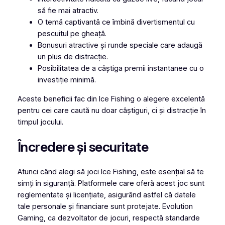
să fie mai atractiv.
O temă captivantă ce îmbină divertismentul cu
pescuitul pe gheață.
Bonusuri atractive și runde speciale care adaugă
un plus de distracție.
Posibilitatea de a câștiga premii instantanee cu o
investiție minimă.
Aceste beneficii fac din Ice Fishing o alegere excelentă
pentru cei care caută nu doar câștiguri, ci și distracție în
timpul jocului.
Încredere și securitate
Atunci când alegi să joci Ice Fishing, este esențial să te
simți în siguranță. Platformele care oferă acest joc sunt
reglementate și licențiate, asigurând astfel că datele
tale personale și financiare sunt protejate. Evolution
Gaming, ca dezvoltator de jocuri, respectă standarde