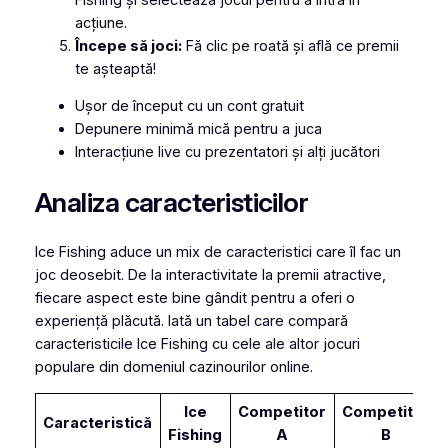
acțiune.
Începe să joci:
Fă clic pe roată și află ce premii
te așteaptă!
Ușor de început cu un cont gratuit
Depunere minimă mică pentru a juca
Interacțiune live cu prezentatori și alți jucători
Analiza caracteristicilor
Ice Fishing aduce un mix de caracteristici care îl fac un
joc deosebit. De la interactivitate la premii atractive,
fiecare aspect este bine gândit pentru a oferi o
experiență plăcută. Iată un tabel care compară
caracteristicile Ice Fishing cu cele ale altor jocuri
populare din domeniul cazinourilor online.
Ice
Competitor
Competitor
Caracteristică
Fishing
A
B