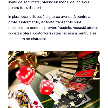
înalte de securitate, oferind un mediu de joc sigur
pentru toți utilizatorii.
În plus, jocul utilizează criptarea avansată pentru a
proteja informațiile, iar toate tranzacțiile sunt
monitorizate pentru a preveni fraudele. Această atenție
la detalii oferă jucătorilor liniștea necesară pentru a se
concentra pe distracție.