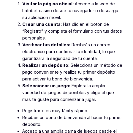
Visitar la página oficial:
Accede a la web de
Latribet casino desde tu navegador o descarga
su aplicación móvil.
Crear una cuenta:
Haz clic en el botón de
“Registro” y completa el formulario con tus datos
personales.
Verificar tus detalles:
Recibirás un correo
electrónico para confirmar tu identidad, lo que
garantizará la seguridad de tu cuenta.
Realizar un depósito:
Selecciona un método de
pago conveniente y realiza tu primer depósito
para activar tu bono de bienvenida.
Seleccionar un juego:
Explora la amplia
variedad de juegos disponibles y elige el que
más te guste para comenzar a jugar.
Registrarte es muy fácil y rápido.
Recibes un bono de bienvenida al hacer tu primer
depósito.
Acceso a una amplia gama de juegos desde el