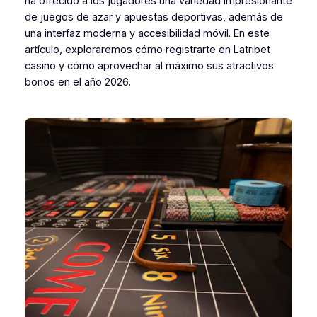
ha ofrecido a los jugadores una variedad impresionante
de juegos de azar y apuestas deportivas, además de
una interfaz moderna y accesibilidad móvil. En este
artículo, exploraremos cómo registrarte en Latribet
casino y cómo aprovechar al máximo sus atractivos
bonos en el año 2026.