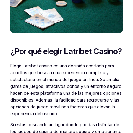
¿Por qué elegir Latribet Casino?
Elegir Latribet casino es una decisión acertada para
aquellos que buscan una experiencia completa y
satisfactoria en el mundo del juego en línea. Su amplia
gama de juegos, atractivos bonos y un entorno seguro
hacen de esta plataforma una de las mejores opciones
disponibles. Además, la facilidad para registrarse y las
opciones de juego móvil son factores que elevan la
experiencia del usuario.
Si estás buscando un lugar donde puedas disfrutar de
los juegos de casino de manera segura y emocionante,