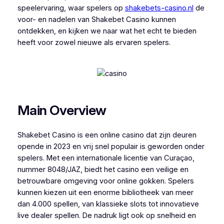
speelervaring, waar spelers op
shakebets-casino.nl
de
voor- en nadelen van Shakebet Casino kunnen
ontdekken, en kijken we naar wat het echt te bieden
heeft voor zowel nieuwe als ervaren spelers.
Main Overview
Shakebet Casino is een online casino dat zijn deuren
opende in 2023 en vrij snel populair is geworden onder
spelers. Met een internationale licentie van Curaçao,
nummer 8048/JAZ, biedt het casino een veilige en
betrouwbare omgeving voor online gokken. Spelers
kunnen kiezen uit een enorme bibliotheek van meer
dan 4.000 spellen, van klassieke slots tot innovatieve
live dealer spellen. De nadruk ligt ook op snelheid en