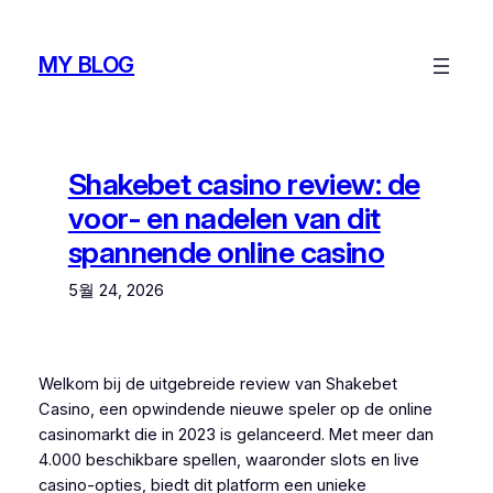
콘
텐
MY BLOG
츠
로
바
로
가
Shakebet casino review: de
기
voor- en nadelen van dit
spannende online casino
5월 24, 2026
Welkom bij de uitgebreide review van Shakebet
Casino, een opwindende nieuwe speler op de online
casinomarkt die in 2023 is gelanceerd. Met meer dan
4.000 beschikbare spellen, waaronder slots en live
casino-opties, biedt dit platform een unieke