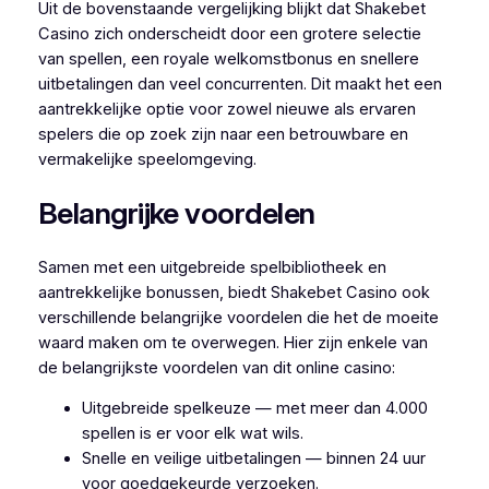
Uit de bovenstaande vergelijking blijkt dat Shakebet
Casino zich onderscheidt door een grotere selectie
van spellen, een royale welkomstbonus en snellere
uitbetalingen dan veel concurrenten. Dit maakt het een
aantrekkelijke optie voor zowel nieuwe als ervaren
spelers die op zoek zijn naar een betrouwbare en
vermakelijke speelomgeving.
Belangrijke voordelen
Samen met een uitgebreide spelbibliotheek en
aantrekkelijke bonussen, biedt Shakebet Casino ook
verschillende belangrijke voordelen die het de moeite
waard maken om te overwegen. Hier zijn enkele van
de belangrijkste voordelen van dit online casino:
Uitgebreide spelkeuze — met meer dan 4.000
spellen is er voor elk wat wils.
Snelle en veilige uitbetalingen — binnen 24 uur
voor goedgekeurde verzoeken.