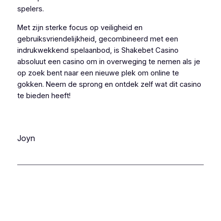
spelers.
Met zijn sterke focus op veiligheid en
gebruiksvriendelijkheid, gecombineerd met een
indrukwekkend spelaanbod, is Shakebet Casino
absoluut een casino om in overweging te nemen als je
op zoek bent naar een nieuwe plek om online te
gokken. Neem de sprong en ontdek zelf wat dit casino
te bieden heeft!
Joyn