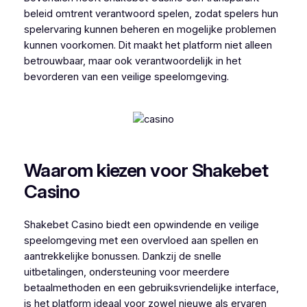
beleid omtrent verantwoord spelen, zodat spelers hun
spelervaring kunnen beheren en mogelijke problemen
kunnen voorkomen. Dit maakt het platform niet alleen
betrouwbaar, maar ook verantwoordelijk in het
bevorderen van een veilige speelomgeving.
Waarom kiezen voor Shakebet
Casino
Shakebet Casino biedt een opwindende en veilige
speelomgeving met een overvloed aan spellen en
aantrekkelijke bonussen. Dankzij de snelle
uitbetalingen, ondersteuning voor meerdere
betaalmethoden en een gebruiksvriendelijke interface,
is het platform ideaal voor zowel nieuwe als ervaren