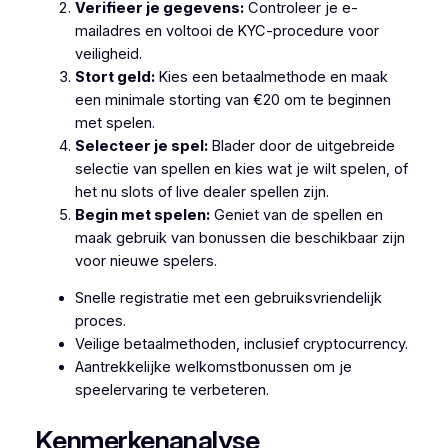
Verifieer je gegevens:
Controleer je e-
mailadres en voltooi de KYC-procedure voor
veiligheid.
Stort geld:
Kies een betaalmethode en maak
een minimale storting van €20 om te beginnen
met spelen.
Selecteer je spel:
Blader door de uitgebreide
selectie van spellen en kies wat je wilt spelen, of
het nu slots of live dealer spellen zijn.
Begin met spelen:
Geniet van de spellen en
maak gebruik van bonussen die beschikbaar zijn
voor nieuwe spelers.
Snelle registratie met een gebruiksvriendelijk
proces.
Veilige betaalmethoden, inclusief cryptocurrency.
Aantrekkelijke welkomstbonussen om je
speelervaring te verbeteren.
Kenmerkenanalyse