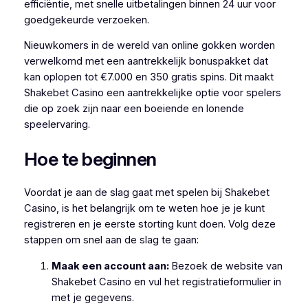
efficiëntie, met snelle uitbetalingen binnen 24 uur voor
goedgekeurde verzoeken.
Nieuwkomers in de wereld van online gokken worden
verwelkomd met een aantrekkelijk bonuspakket dat
kan oplopen tot €7.000 en 350 gratis spins. Dit maakt
Shakebet Casino een aantrekkelijke optie voor spelers
die op zoek zijn naar een boeiende en lonende
speelervaring.
Hoe te beginnen
Voordat je aan de slag gaat met spelen bij Shakebet
Casino, is het belangrijk om te weten hoe je je kunt
registreren en je eerste storting kunt doen. Volg deze
stappen om snel aan de slag te gaan:
Maak een account aan:
Bezoek de website van
Shakebet Casino en vul het registratieformulier in
met je gegevens.