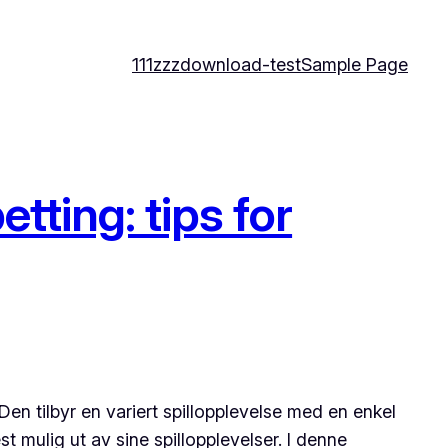
111zzz
download-test
Sample Page
ting: tips for
 Den tilbyr en variert spillopplevelse med en enkel
st mulig ut av sine spillopplevelser. I denne