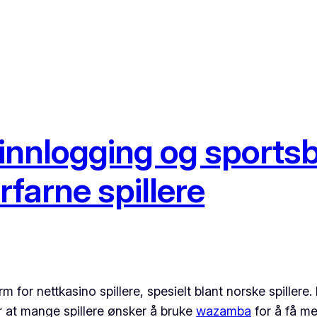
nlogging og sportsbet
farne spillere
 for nettkasino spillere, spesielt blant norske spillere.
 at mange spillere ønsker å bruke
wazamba
for å få me