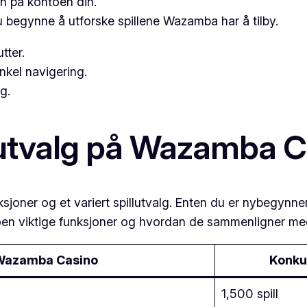
nn på kontoen din.
u begynne å utforske spillene Wazamba har å tilby.
tter.
nkel navigering.
g.
lutvalg på Wazamba 
ner og et variert spillutvalg. Enten du er nybegynner e
noen viktige funksjoner og hvordan de sammenligner me
Wazamba Casino
Konku
1,500 spill