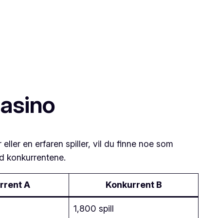
Casino
ller en erfaren spiller, vil du finne noe som
d konkurrentene.
rrent A
Konkurrent B
1,800 spill