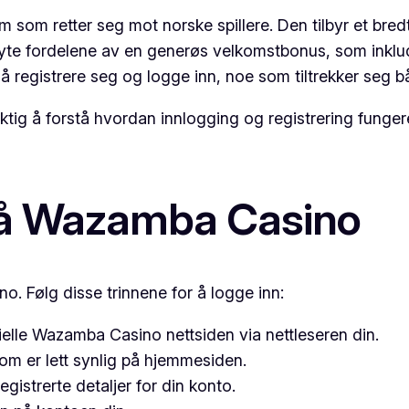
som retter seg mot norske spillere. Den tilbyr et bredt 
n nyte fordelene av en generøs velkomstbonus, som inklu
t å registrere seg og logge inn, noe som tiltrekker seg 
viktig å forstå hvordan innlogging og registrering fung
 på Wazamba Casino
 Følg disse trinnene for å logge inn:
elle Wazamba Casino nettsiden via nettleseren din.
m er lett synlig på hjemmesiden.
egistrerte detaljer for din konto.