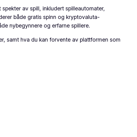
spekter av spill, inkludert spilleautomater,
derer både gratis spinn og kryptovaluta-
både nybegynnere og erfarne spillere.
erer, samt hva du kan forvente av plattformen som