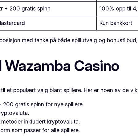
r + 200 gratis spinn
100% opp til 4
Mastercard
Kun bankkort
sisjon med tanke på både spillutvalg og bonustilbud, noe
ed Wazamba Casino
il et populært valg blant spillere. Her er noen av de vik
 200 gratis spinn for nye spillere.
ryptovaluta.
e metoder inkludert kryptovaluta.
form som passer for alle spillere.