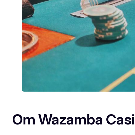
Om Wazamba Casi